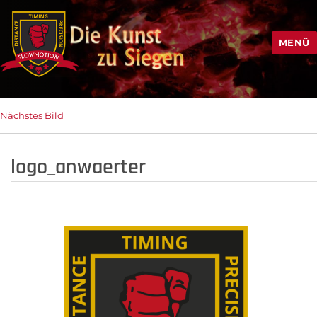
MENÜ
Nächstes Bild
logo_anwaerter