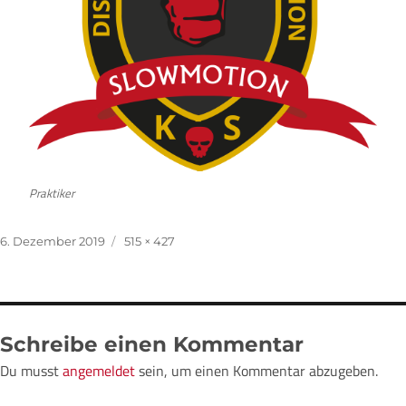
Praktiker
Veröffentlicht
Volle
6. Dezember 2019
515 × 427
am
Größe
Schreibe einen Kommentar
Du musst
angemeldet
sein, um einen Kommentar abzugeben.