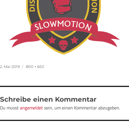
Veröffentlicht
Volle
2. Mai 2019
800 × 663
am
Größe
Schreibe einen Kommentar
Du musst
angemeldet
sein, um einen Kommentar abzugeben.
Beitragsnavigation